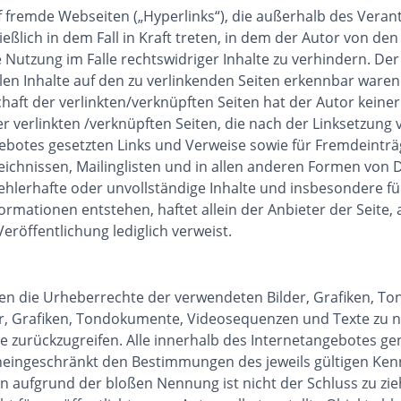
f fremde Webseiten („Hyperlinks“), die außerhalb des Veran
ßlich in dem Fall in Kraft treten, in dem der Autor von den
Nutzung im Falle rechtswidriger Inhalte zu verhindern. Der 
len Inhalte auf den zu verlinkenden Seiten erkennbar waren.
aft der verlinkten/verknüpften Seiten hat der Autor keinerle
ler verlinkten /verknüpften Seiten, die nach der Linksetzung 
gebotes gesetzten Links und Verweise sowie für Fremdeinträ
ichnissen, Mailinglisten und in allen anderen Formen von 
, fehlerhafte oder unvollständige Inhalte und insbesondere 
rmationen entstehen, haftet allein der Anbieter der Seite, 
Veröffentlichung lediglich verweist.
tionen die Urheberrechte der verwendeten Bilder, Grafiken,
der, Grafiken, Tondokumente, Videosequenzen und Texte zu nu
urückzugreifen. Alle innerhalb des Internetangebotes gen
eingeschränkt den Bestimmungen des jeweils gültigen Ken
in aufgrund der bloßen Nennung ist nicht der Schluss zu zi